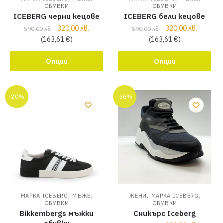
ОБУВКИ
ОБУВКИ
ICEBERG черни кецове
ICEBERG бели кецове
320,00
лв.
320,00
лв.
590,00
лв.
590,00
лв.
(
163,61
€
)
(
163,61
€
)
Опции
Опции
-20%
-36%
,
,
,
,
МАРКА ICEBERG
МЪЖЕ
ЖЕНИ
МАРКА ICEBERG
ОБУВКИ
ОБУВКИ
Bikkembergs мъжки
Сникърс Iceberg