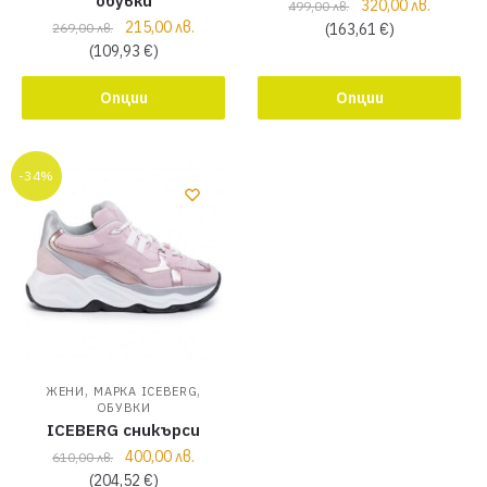
обувки
320,00
лв.
499,00
лв.
215,00
лв.
269,00
лв.
(
163,61
€
)
(
109,93
€
)
Опции
Опции
-34%
,
,
ЖЕНИ
МАРКА ICEBERG
ОБУВКИ
ICEBERG сникърси
400,00
лв.
610,00
лв.
(
204,52
€
)