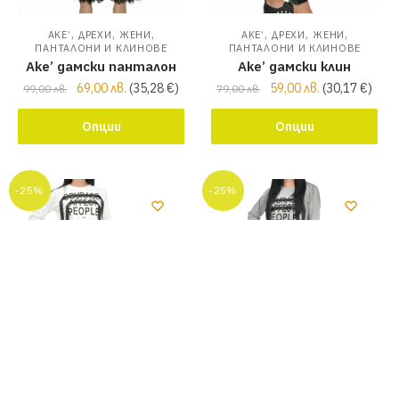
,
,
,
,
,
,
AKE’
ДРЕХИ
ЖЕНИ
AKE’
ДРЕХИ
ЖЕНИ
ПАНТАЛОНИ И КЛИНОВЕ
ПАНТАЛОНИ И КЛИНОВЕ
Ake’ дамски панталон
Ake’ дамски клин
69,00
лв.
(
35,28
€
)
59,00
лв.
(
30,17
€
)
99,00
лв.
79,00
лв.
Опции
Опции
-25%
-25%
,
,
,
,
,
,
AKE’
ДРЕХИ
ЖЕНИ
РОКЛИ И
AKE’
ДРЕХИ
ЖЕНИ
РОКЛИ И
ГАЩЕРИЗОНИ
ГАЩЕРИЗОНИ
Ake’ спортна рокля
Ake’ спортна рокля