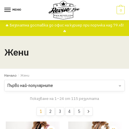
Skip to navigation
Skip to content
МЕНЮ
0
🔥 Безплатна доставка до офис на куриер при поръчка над 79 лв!
🔥
Жени
Начало
/
Жени
Показване на 1–24 от 115 резултата
1
2
3
4
5