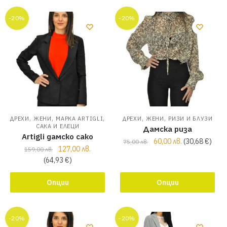
-20%
-20%
,
,
,
,
,
ДРЕХИ
ЖЕНИ
МАРКА ARTIGLI
ДРЕХИ
ЖЕНИ
РИЗИ И БЛУЗИ
САКА И ЕЛЕЦИ
Дамска риза
Artigli дамско сако
60,00
лв.
(
30,68
€
)
75,00
лв.
127,00
лв.
159,00
лв.
(
64,93
€
)
Опции
Опции
-20%
-20%