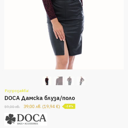
Разпродажба!
DOCA Дамска блуза/поло
39,00
лв.
(
19,94
€
)
59,00
лв.
-34%