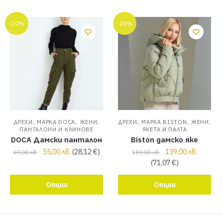
-20%
-26%
,
,
,
,
,
,
ДРЕХИ
МАРКА DOCA
ЖЕНИ
ДРЕХИ
МАРКА BISTON
ЖЕНИ
ПАНТАЛОНИ И КЛИНОВЕ
ЯКЕТА И ПАЛТА
DOCA Дамски панталон
Biston дамско яке
55,00
лв.
(
28,12
€
)
139,00
лв.
69,00
лв.
189,00
лв.
(
71,07
€
)
Опции
Опции