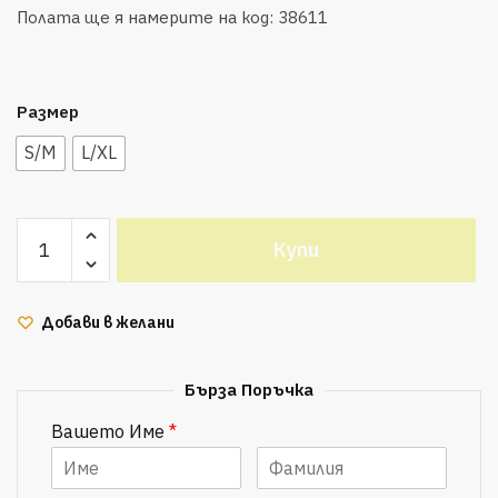
Полата ще я намерите на код: 38611
Размер
S/M
L/XL
количество
Купи
за DOCA
Дамска
блуза/поло
Добави в желани
Бърза Поръчка
Вашето Име
*