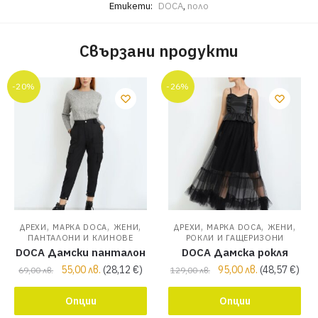
Етикети:
DOCA
,
поло
Свързани продукти
-20%
-26%
,
,
,
,
,
,
ДРЕХИ
МАРКА DOCA
ЖЕНИ
ДРЕХИ
МАРКА DOCA
ЖЕНИ
ПАНТАЛОНИ И КЛИНОВЕ
РОКЛИ И ГАЩЕРИЗОНИ
DOCA Дамски панталон
DOCA Дамска рокля
55,00
лв.
(
28,12
€
)
95,00
лв.
(
48,57
€
)
69,00
лв.
129,00
лв.
Опции
Опции